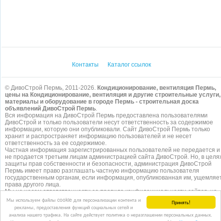
Контакты
Каталог ссылок
© ДивоСтрой Пермь, 2011-2026.
Кондиционирование, вентиляция Пермь,
цены на Кондиционирование, вентиляция и другие строительные услуги,
материалы и оборудование в городе Пермь - строительная доска
объявлений ДивоСтрой Пермь
.
Вся информация на ДивоСтрой Пермь предоставлена пользователями
ДивоСтрой и только пользователи несут ответственность за содержимое
информации, которую они опубликовали. Сайт ДивоСтрой Пермь только
хранит и распространяет информацию пользователей и не несет
ответственность за ее содержимое.
Частная информация зарегистрированных пользователей не передается и
не продается третьим лицам администрацией сайта ДивоСтрой. Но, в целя
защиты прав собственности и безопасности, администрация ДивоСтрой
Пермь имеет право разглашать частную информацию пользователя
государственным органам, если информация, опубликованная им, ущемляе
права другого лица.
Мы не несем ответственности за правила конфиденциальности сайтов, на
которые ссылается ДивоСтрой. На некоторых страницах нашего
сайта
Мы используем файлы cookie для персонализации контента и
Принять!
представлена реклама Google Adsense Advertising Network. Чтобы узнать
рекламы, предоставления функций социальных сетей и
подробней о правилах конфиденциальности Google
нажмите тут
.
анализа нашего трафика. На сайте действует политика о неразглашении персональных данных.