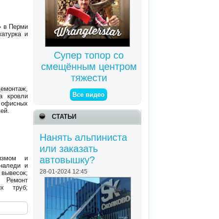
» в Перми
катурка и
Супер топор со
смещённым центром
тяжести
демонтаж,
Все видео
а кровли
 офисных
ей.
СТАТЬИ
Нанять альпиниста
или заказать
измом и
автовышку?
 наледи и
28-01-2024 12:45
 вывесок;
 Ремонт
х труб;