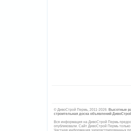
© ДивоСтрой Пермь, 2011-2026.
Высотные ра
строительная доска объявлений ДивоСтро
Вся информация на ДивоСтрой Пермь предост
опубликовали. Сайт ДивоСтрой Пермь только
Частная информация зарегистрированных пол