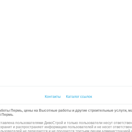
Контакты
Каталог ссылок
боты Пермь, цены на Высотные работы и другие строительные услуги, ма
й Пермь
.
авлена пользователями ДивоСтрой и только пользователи несут ответстве
 хранит и распространяет информацию пользователей и не несет ответствен
ьзователей не передается и не продается третьим лицам администрацией с